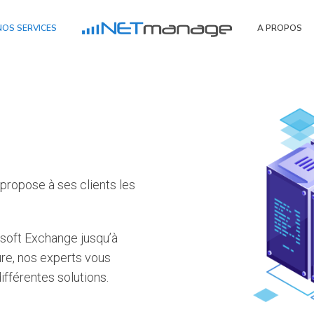
NOS SERVICES
A PROPOS
CYBERSÉCURITÉ
CYBERSÉCURITÉ
SENSIBILISATION AU PHISHIN
propose à ses clients les
ROSOFT
AUDIT SÉCURITÉ
ISSCOM
LOGICIEL OTP
oft Exchange jusqu’à
OFFICE 365
ASTUCES
zure, nos experts vous
ONLINE
LABEL CYBER SAFE
fférentes solutions.
T ONLINE
T TEAMS