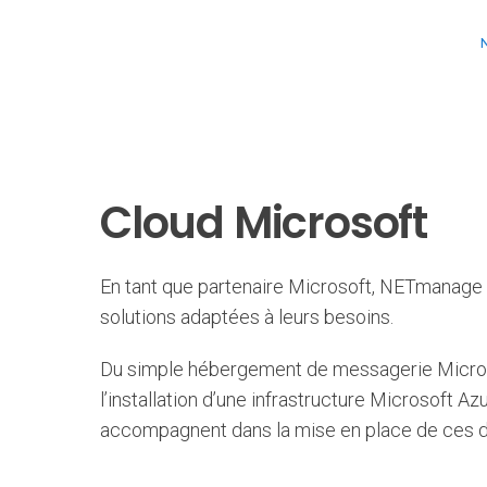
IT
CLOUD
Cloud Microsoft
SERVICE DESK & CALL CENTER
NETCLOUD
SUPPORT IT & DÉPANNAGE
NETFILES
En tant que partenaire Microsoft, NETmanage 
MAINTENANCE SERVEUR
CLOUD MIC
solutions adaptées à leurs besoins.
GESTION DES SAUVEGARDES
CLOUD SW
Du simple hébergement de messagerie Micros
AUDITS & CONSEILS
MICROSOFT 
l’installation d’une infrastructure Microsoft A
DÉLÉGATION DE PERSONNEL
EXCHANGE 
accompagnent dans la mise en place de ces di
MATÉRIELS & SOFTWARES
SHAREPOIN
MICROSOF