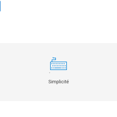
TION
FORMATIONS
TION
FORMATIONS
LECTRONIQUE DE DOCUMENTS
FORMATIONS EN ENTREPRISE
U TEMPS ET DES ACCÈS
FORMATIONS TECHNIQUES
FORMATIONS EN SÉCURITÉ
Simplicité