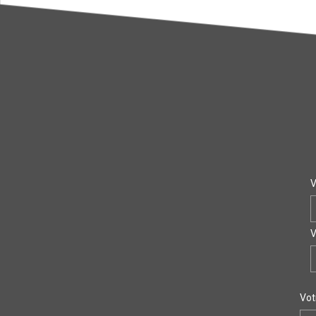
V
V
Vot