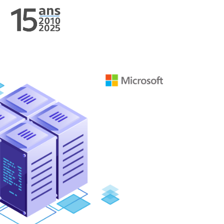
TÉLÉPHONIE
TÉLÉPHONIE
G
SWISSCOM
3CX
SWYX