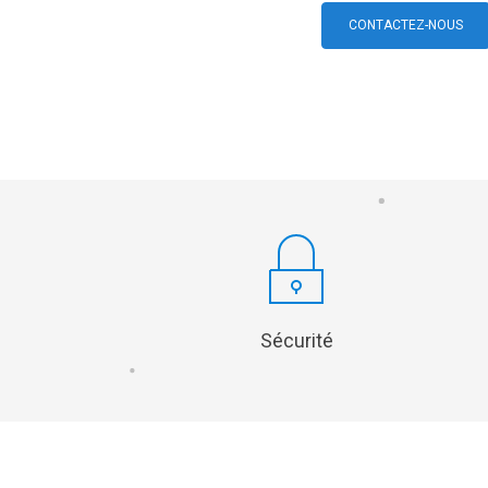
CONTACTEZ-NOUS
WEB & MULTIMÉDIA
DIGITALISA
WEB ET MULTIMÉDIA
DIGITALISA
CRÉATION DE SITE INTERNET
GESTION E
IDENTITÉ VISUELLE
GESTION D
RÉFÉRENCEMENT
RÉSEAUX SOCIAUX
DÉVELOPPEMENT D’APPLICATIONS
Sécurité