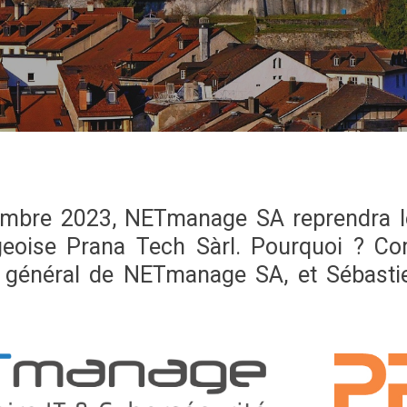
TION
FORMATIONS
TION
FORMATIONS
LECTRONIQUE DE DOCUMENTS
FORMATIONS EN ENTREPRISE
U TEMPS ET DES ACCÈS
FORMATIONS TECHNIQUES
FORMATIONS EN SÉCURITÉ
mbre 2023, NETmanage SA reprendra les
rgeoise Prana Tech Sàrl. Pourquoi ? C
ur général de NETmanage SA, et Sébast