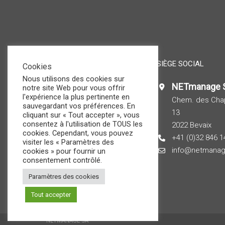
LIENS UTILES
SIÈGE SOCIAL
Cookies
Nous utilisons des cookies sur
NETmanage 
A propos
notre site Web pour vous offrir
l'expérience la plus pertinente en
Actualités
Chem. des Cha
sauvegardant vos préférences. En
Assistance online
13
cliquant sur « Tout accepter », vous
consentez à l'utilisation de TOUS les
Offres d’emplois
2022 Bevaix
cookies. Cependant, vous pouvez
Nous contacter
+41 (0)32 846 1
visiter les « Paramètres des
Politique de confidentialité
info@netmanag
cookies » pour fournir un
consentement contrôlé.
Déclaration relative à la
protection des données
Paramètres des cookies
Plan de site
Tout accepter
NETMANAGE SA