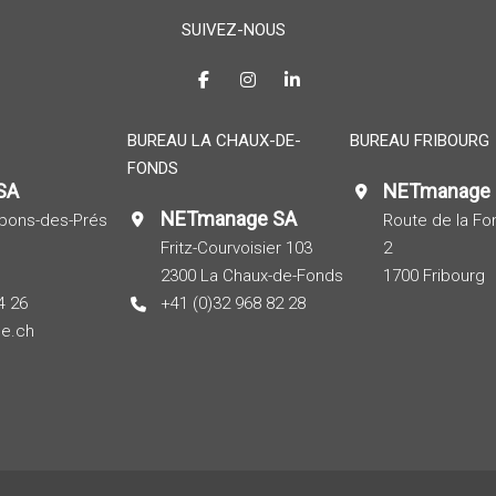
SUIVEZ-NOUS
BUREAU LA CHAUX-DE-
BUREAU FRIBOURG
FONDS
SA
NETmanage
NETmanage SA
pons-des-Prés
Route de la Fo
Fritz-Courvoisier 103
2
2300 La Chaux-de-Fonds
1700 Fribourg
4 26
+41 (0)32 968 82 28
e.ch