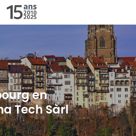
TÉLÉPHONIE
TÉLÉPHONIE
G
SWISSCOM
3CX
bourg en
SWYX
na Tech Sàrl