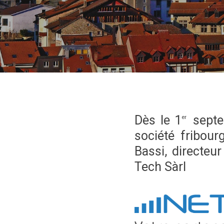
WEB & MULTIMÉDIA
DIGITALISA
WEB ET MULTIMÉDIA
DIGITALISA
CRÉATION DE SITE INTERNET
GESTION E
IDENTITÉ VISUELLE
GESTION D
RÉFÉRENCEMENT
RÉSEAUX SOCIAUX
Dès le 1
septe
er
DÉVELOPPEMENT D’APPLICATIONS
société fribou
Bassi, directe
Tech Sàrl