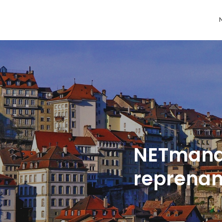
IT
CLOUD
SERVICE DESK & CALL CENTER
NETCLOUD
SUPPORT IT & DÉPANNAGE
NETFILES
MAINTENANCE SERVEUR
CLOUD MIC
NETmanag
GESTION DES SAUVEGARDES
CLOUD SW
reprenant
AUDITS & CONSEILS
MICROSOFT 
DÉLÉGATION DE PERSONNEL
EXCHANGE 
MATÉRIELS & SOFTWARES
SHAREPOIN
MICROSOF