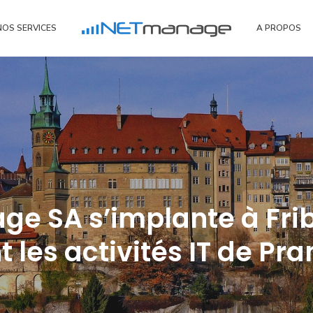
NOS SERVICES
A PROPOS
CYBERSÉCURITÉ
CYBERSÉCURITÉ
SENSIBILISATION AU PHISHIN
ROSOFT
AUDIT SÉCURITÉ
e SA s’implante à Fri
ISSCOM
LOGICIEL OTP
 les activités IT de Pra
OFFICE 365
ASTUCES
ONLINE
LABEL CYBER SAFE
T ONLINE
T TEAMS